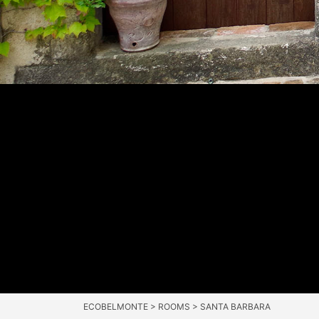
ECOBELMONTE
>
ROOMS
>
SANTA BARBARA