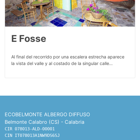
E Fosse
Al final del recorrido por una escalera estrecha aparece
la vista del valle y al costado de la singular calle…
ECOBELMONTE ALBERGO DIFFUSO
Belmonte Calabro (CS) - Calabria
CIR 078013-ALD-00001

CIN IT078013A1NW9DS6SJ