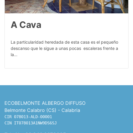
A Cava
La particularidad heredada de esta casa es el pequeño
descanso que le sigue a unas pocas escaleras frente a
la…
ECOBELMONTE ALBERGO DIFFUSO
Belmonte Calabro (CS) - Calabria
CIR 078013-ALD-00001

CIN IT078013A1NW9DS6SJ