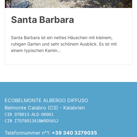
Santa Barbara
Santa Barbara ist ein nettes Häuschen mit kleinem,
ruhigen Garten und sehr schönem Ausblick. Es ist mit
einem typischen Kamin…
ECOBELMONTE ALBERGO DIFFUSO
Belmonte Calabro (CS) - Kalabrien
CIR 078013-ALD-00001
CIN IT078013A1NW9DS6SJ
Telefonnummer n°1:
+39 340 3279035