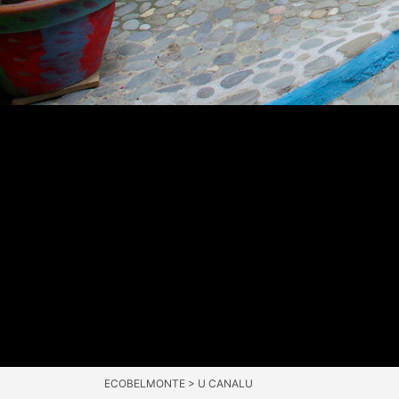
ECOBELMONTE
>
U CANALU