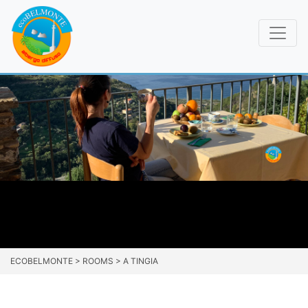
ECOBELMONTE
>
ROOMS
>
A TINGIA