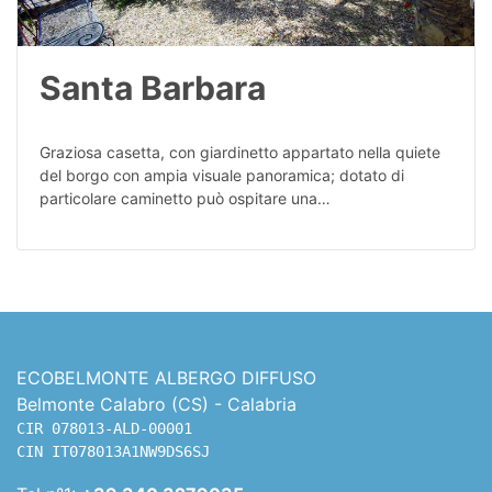
Santa Barbara
Graziosa casetta, con giardinetto appartato nella quiete
del borgo con ampia visuale panoramica; dotato di
particolare caminetto può ospitare una…
ECOBELMONTE ALBERGO DIFFUSO
Belmonte Calabro (CS) - Calabria
CIR 078013-ALD-00001

CIN IT078013A1NW9DS6SJ